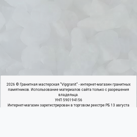
2026 © Гранитная мастерская "Vipgranit" - интернет-магазин гранитных
памятников. Использование материалов сайта только с разрешения
владельца.
УНП 590194156
Интернет-магазин зарегистрирован в торговом реестре РБ 13 августа
2018г. под №423610. Свидетельство о регистрации №590194156
выдано 25.06.2018г. Ивьевским РИК
ИП Гарбар И.И, адрес: 231337,г.Ивье.ул.50 Лет Октября,д.22,к.4,кв.1.
Наши контакты
Мы в соцсетях
+375 29 366 90 27