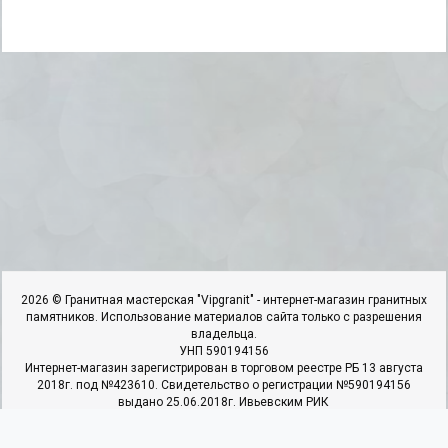
2026 © Гранитная мастерская "Vipgranit" - интернет-магазин гранитных
памятников. Использование материалов сайта только с разрешения
владельца.
УНП 590194156
Интернет-магазин зарегистрирован в торговом реестре РБ 13 августа
2018г. под №423610. Свидетельство о регистрации №590194156
выдано 25.06.2018г. Ивьевским РИК
ИП Гарбар И.И, адрес: 231337,г.Ивье.ул.50 Лет Октября,д.22,к.4,кв.1.
Наши контакты
Мы в соцсетях