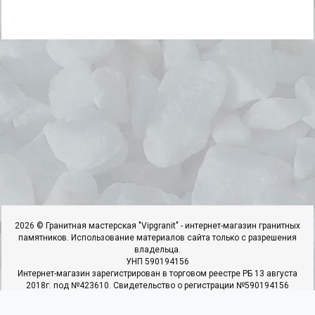
2026 © Гранитная мастерская "Vipgranit" - интернет-магазин гранитных
памятников. Использование материалов сайта только с разрешения
владельца.
УНП 590194156
Интернет-магазин зарегистрирован в торговом реестре РБ 13 августа
2018г. под №423610. Свидетельство о регистрации №590194156
выдано 25.06.2018г. Ивьевским РИК
ИП Гарбар И.И, адрес: 231337,г.Ивье.ул.50 Лет Октября,д.22,к.4,кв.1.