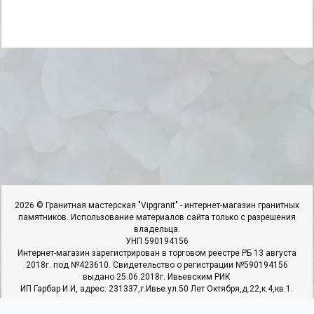
2026 © Гранитная мастерская "Vipgranit" - интернет-магазин гранитных
памятников. Использование материалов сайта только с разрешения
владельца.
УНП 590194156
Интернет-магазин зарегистрирован в торговом реестре РБ 13 августа
2018г. под №423610. Свидетельство о регистрации №590194156
выдано 25.06.2018г. Ивьевским РИК
ИП Гарбар И.И, адрес: 231337,г.Ивье.ул.50 Лет Октября,д.22,к.4,кв.1.
Наши контакты
Мы в соцсетях