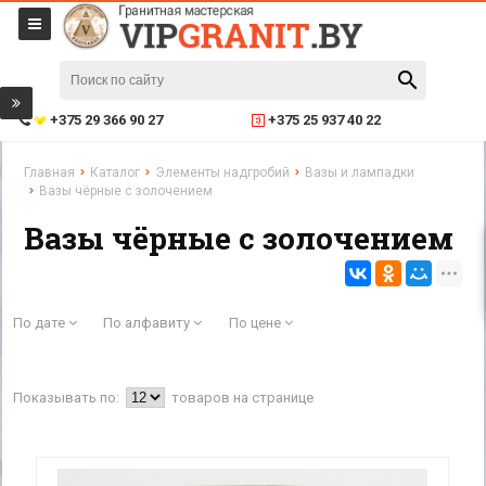
+375 29 366 90 27
+375 25 937 40 22
Главная
Каталог
Элементы надгробий
Вазы и лампадки
Вазы чёрные с золочением
Вазы чёрные с золочением
По дате
По алфавиту
По цене
Показывать по:
товаров на странице