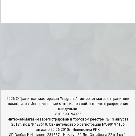
2026 © Гранитная мастерская "Vipgranit" - интернет-магазин гранитных
памятников. Использование материалов сайта только с разрешения
владельца.
УНП 590194156
Интернет-магазин зарегистрирован в торговом реестре РБ 13 августа
2018г. под №423610. Свидетельство о регистрации №590194156
выдано 25.06.2018г. Ивьевским РИК
ИП Гарбар И.И, адрес: 231337,г.Ивье.ул.50 Лет Октября,д.22,к.4,кв.1.