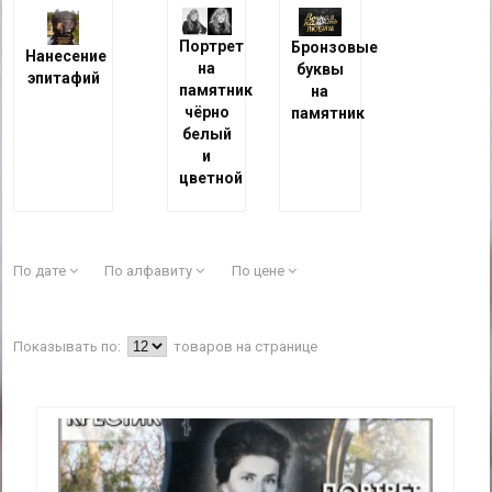
Портрет
Бронзовые
Нанесение
на
буквы
эпитафий
памятник
на
чёрно
памятник
белый
и
цветной
По дате
По алфавиту
По цене
Показывать по:
товаров на странице