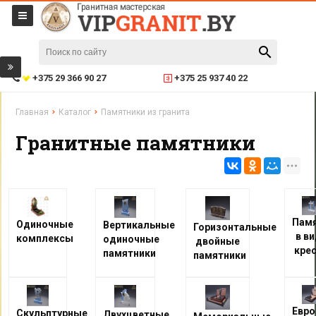
+375 29 366 90 27
+375 25 937 40 22
Главная
Каталог
Памятники из гранита
Гранитные памятники
Пам
Одиночные
Вертикальные
Горизонтальные
в в
комплексы
одиночные
двойные
кре
памятники
памятники
Евро
Скульптурные
Двухцветные