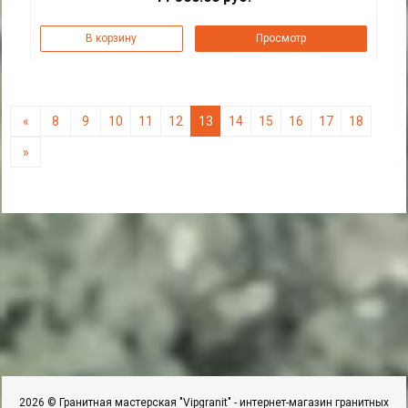
В корзину
Просмотр
«
8
9
10
11
12
13
14
15
16
17
18
»
2026 © Гранитная мастерская "Vipgranit" - интернет-магазин гранитных