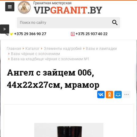
+375 29 366 90 27
+375 25 937 40 22
Главная
Каталог
Элементы надгробий
Вазы и лампадки
Вазы чёрные с золочением
Ваза на кладбище чёрная с золочением №1
Ангел с зайцем 006,
44x22x27см, мрамор