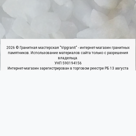
2026 © Гранитная мастерская "Vipgranit" - интернет-магазин гранитных
памятников. Использование материалов сайта только с разрешения
владельца.
УНП 590194156
Интернет-магазин зарегистрирован в торговом реестре РБ 13 августа
2018г. под №423610. Свидетельство о регистрации №590194156
выдано 25.06.2018г. Ивьевским РИК
ИП Гарбар И.И, адрес: 231337,г.Ивье.ул.50 Лет Октября,д.22,к.4,кв.1.
Наши контакты
Мы в соцсетях
+375 29 366 90 27
+375 25 937 40 22
+375 29 366 90 27
Пн - Пт: с 09:00 до 19:00
Сб: с 10:00 до 17:00
Вс: Выходной