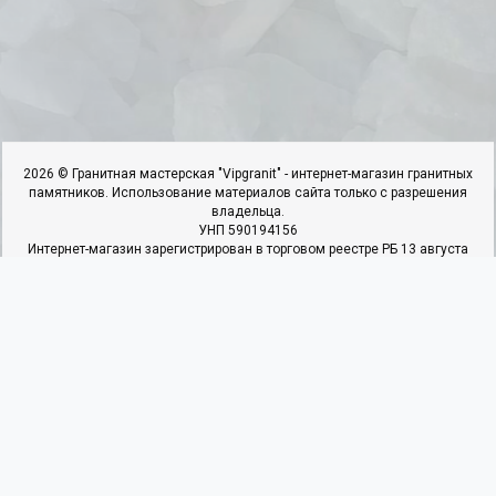
2026 © Гранитная мастерская "Vipgranit" - интернет-магазин гранитных
памятников. Использование материалов сайта только с разрешения
владельца.
УНП 590194156
Интернет-магазин зарегистрирован в торговом реестре РБ 13 августа
2018г. под №423610. Свидетельство о регистрации №590194156
выдано 25.06.2018г. Ивьевским РИК
ИП Гарбар И.И, адрес: 231337,г.Ивье.ул.50 Лет Октября,д.22,к.4,кв.1.
Наши контакты
Мы в соцсетях
+375 29 366 90 27
+375 25 937 40 22
+375 29 366 90 27
Пн - Пт: с 09:00 до 19:00
Сб: с 10:00 до 17:00
Вс: Выходной