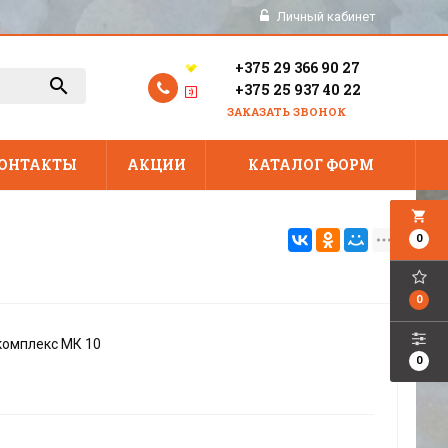
Личный кабинет
+375 29 366 90 27
+375 25 937 40 22
ЗАКАЗАТЬ ЗВОНОК
ОНТАКТЫ
АКЦИИ
КАТАЛОГ ФОРМ
local_grocery_store
0
0
омплекс МК 10
0