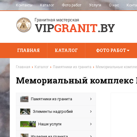
Контакты
Каталог
Фото работ
Услуги
О нас
Конта
ГЛАВНАЯ
КАТАЛОГ
ФОТО РАБОТ
Главная
Каталог
Памятники из гранита
Мемориальные компл
Мемориальный комплекс 
Памятники из гранита
Элементы надгробий
Наши услуги
Изделия из гранита