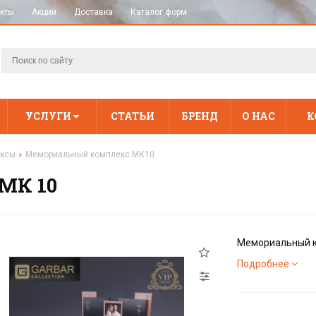
кты
Акции
Доставка
Каталог форм
УСЛУГИ
СТАТЬИ
БРЕНД
О НАС
К
ексы
Мемориальный комплекс МК10
МК 10
Мемориальный к
Подробнее