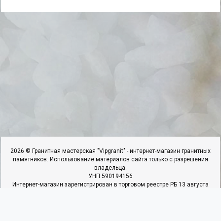
2026 © Гранитная мастерская "Vipgranit" - интернет-магазин гранитных
памятников. Использование материалов сайта только с разрешения
владельца.
УНП 590194156
Интернет-магазин зарегистрирован в торговом реестре РБ 13 августа
2018г. под №423610. Свидетельство о регистрации №590194156
выдано 25.06.2018г. Ивьевским РИК
ИП Гарбар И.И, адрес: 231337,г.Ивье.ул.50 Лет Октября,д.22,к.4,кв.1.
Наши контакты
Мы в соцсетях