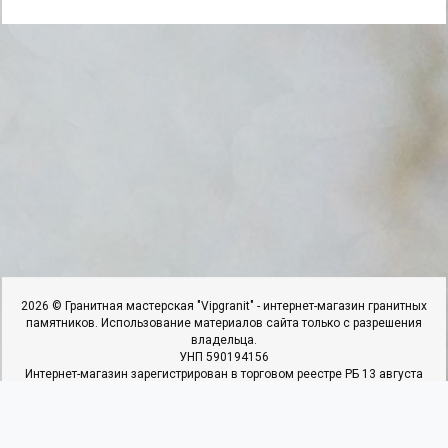
2026 © Гранитная мастерская "Vipgranit" - интернет-магазин гранитных
памятников. Использование материалов сайта только с разрешения
владельца.
УНП 590194156
Интернет-магазин зарегистрирован в торговом реестре РБ 13 августа
2018г. под №423610. Свидетельство о регистрации №590194156
выдано 25.06.2018г. Ивьевским РИК
ИП Гарбар И.И, адрес: 231337,г.Ивье.ул.50 Лет Октября,д.22,к.4,кв.1.
Наши контакты
Мы в соцсетях