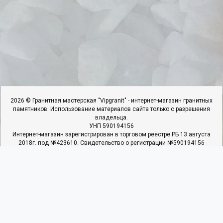
2026 © Гранитная мастерская "Vipgranit" - интернет-магазин гранитных
памятников. Использование материалов сайта только с разрешения
владельца.
УНП 590194156
Интернет-магазин зарегистрирован в торговом реестре РБ 13 августа
2018г. под №423610. Свидетельство о регистрации №590194156
выдано 25.06.2018г. Ивьевским РИК
ИП Гарбар И.И, адрес: 231337,г.Ивье.ул.50 Лет Октября,д.22,к.4,кв.1.
Наши контакты
Мы в соцсетях
+375 29 366 90 27
+375 25 937 40 22
+375 29 366 90 27
Пн - Пт: с 09:00 до 19:00