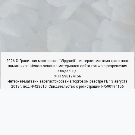
2026 © Гранитная мастерская "Vipgranit" - интернет-магазин гранитных
памятников. Использование материалов сайта только с разрешения
владельца.
УНП 590194156
Интернет-магазин зарегистрирован в торговом реестре РБ 13 августа
2018г. под №423610. Свидетельство о регистрации №590194156
выдано 25.06.2018г. Ивьевским РИК
ИП Гарбар И.И, адрес: 231337,г.Ивье.ул.50 Лет Октября,д.22,к.4,кв.1.
Наши контакты
Мы в соцсетях
+375 29 366 90 27
+375 25 937 40 22
+375 29 366 90 27
Пн - Пт: с 09:00 до 19:00