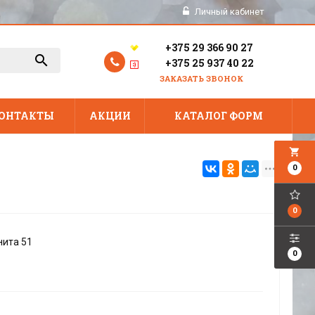
Личный кабинет
+375 29 366 90 27
+375 25 937 40 22
ЗАКАЗАТЬ ЗВОНОК
ОНТАКТЫ
АКЦИИ
КАТАЛОГ ФОРМ
local_grocery_store
0
0
нита 51
0