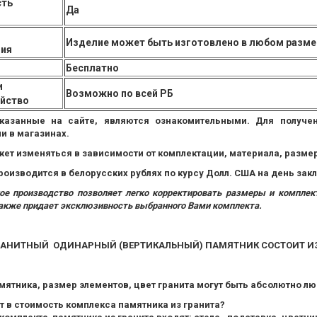
ть
Да
Изделие может быть изготовлено в любом размер
ния
Бесплатно
и
Возможно по всей РБ
ойство
казанные на сайте, являются ознакомительными. Для получ
 в магазинах.
ет изменяться в зависимости от комплектации, материала, размеро
роизводится в белорусских рублях по курсу Долл. США на день за
ое производство позволяет легко корректировать размеры и компл
также придает эксклюзивность выбранного Вами комплекта.
РАНИТНЫЙ ОДИНАРНЫЙ (ВЕРТИКАЛЬНЫЙ) ПАМЯТНИК СОСТОИТ ИЗ
ятника, размер элементов, цвет гранита могут быть абсолютно лю
т в стоимость комплекса памятника из гранита?