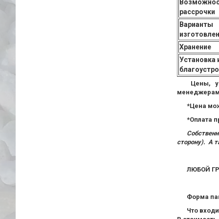
Возможнос
рассрочки
Варианты
изготовле
Хранение
Установка 
благоустр
Цены, у
менеджерами
*Цена мож
*Оплата п
Собственн
сторону). А 
ЛЮБОЙ Г
Форма пам
Что входи