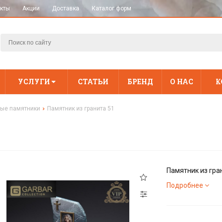
кты
Акции
Доставка
Каталог форм
УСЛУГИ
СТАТЬИ
БРЕНД
О НАС
К
ые памятники
Памятник из гранита 51
Памятник из гра
Подробнее