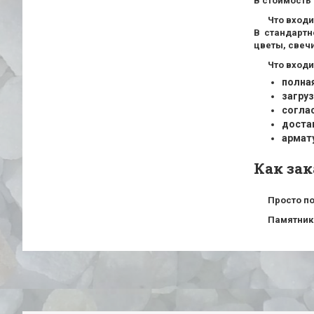
В стоимость 
Что вход
В стандартн
цветы, свечи
Что входи
полна
загруз
согла
доста
армат
Как за
Просто по
Памятники