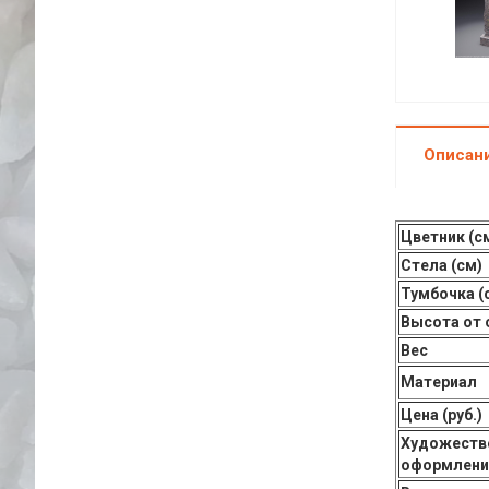
Описан
Цветник (с
Стела (см)
Тумбочка (
Высота от 
Вес
Материал
Цена (руб.)
Художеств
оформлени