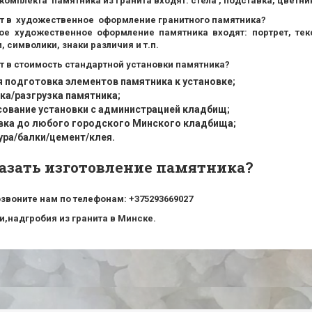
комплекта памятника из гранита входят: стела , подставка, цветни
ит в художественное оформление гранитного памятника?
ое художественное оформление памятника входят: портрет, текс
, символики, знаки различия и т.п.
т в стоимость стандартной установки памятника?
я подготовка элементов памятника к установке;
ка/разгрузка памятника;
сование установки с администрацией кладбищ;
вка до любого городского Минского кладбища;
ура/балки/цемент/клея.
казать изготовление памятника?
звоните нам по телефонам: +375293669027
,надгробия из гранита в Минске.