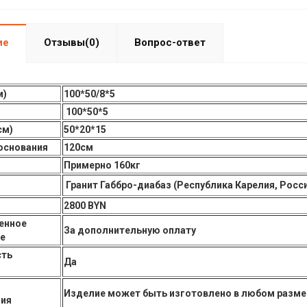
ие
Отзывы(0)
Вопрос-ответ
м)
100*50/8*5
100*50*5
см)
50*20*15
основания
120см
Примерно 160кг
Гранит Габбро-диабаз (Республика Карелия, Росс
2800 BYN
енное
За дополнительную оплату
е
ть
Да
Изделие может быть изготовлено в любом размер
ния