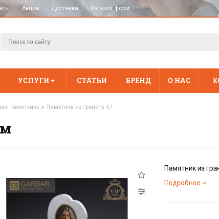
кты
Акции
Доставка
Каталог форм
УСЛУГИ
СТАТЬИ
БРЕНД
О НАС
К
ые памятники
Памятник из гранита 67
ям
Памятник из гра
Подробнее