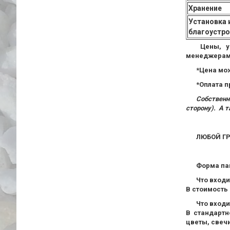
Хранение
Установка 
благоустр
Цены, у
менеджерами
*Цена мож
*Оплата п
Собственн
сторону). А 
ЛЮБОЙ Г
Форма пам
Что входи
В стоимость 
Что вход
В стандартн
цветы, свечи