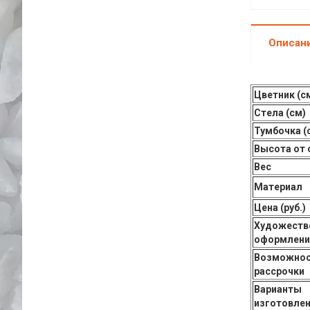
Описан
Цветник (с
Стела (см)
Тумбочка (
Высота от 
Вес
Материал
Цена (руб.)
Художеств
оформлени
Возможнос
рассрочки
Варианты
изготовле