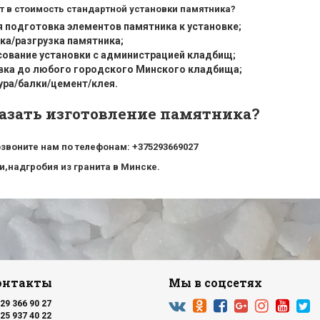
т в стоимость стандартной установки памятника?
я подготовка элементов памятника к установке;
ка/разгрузка памятника;
сование установки с администрацией кладбищ;
вка до любого городского Минского кладбища;
ура/балки/цемент/клея.
казать изготовление памятника?
звоните нам по телефонам: +375293669027
,надгробия из гранита в Минске.
онтакты
Мы в соцсетях
29 366 90 27
25 937 40 22