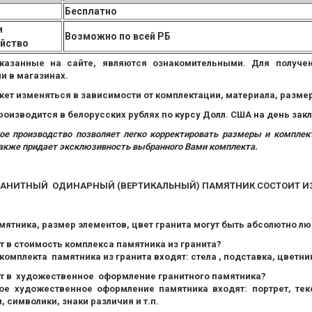
Бесплатно
и
Возможно по всей РБ
ойство
казанные на сайте, являются ознакомительными. Для получ
 в магазинах.
ет изменяться в зависимости от комплектации, материала, размеро
роизводится в белорусских рублях по курсу Долл. США на день за
ое производство позволяет легко корректировать размеры и компл
также придает эксклюзивность выбранного Вами комплекта.
РАНИТНЫЙ ОДИНАРНЫЙ (ВЕРТИКАЛЬНЫЙ) ПАМЯТНИК СОСТОИТ ИЗ
ятника, размер элементов, цвет гранита могут быть абсолютно лю
т в стоимость комплекса памятника из гранита?
комплекта памятника из гранита входят: стела , подставка, цветни
ит в художественное оформление гранитного памятника?
ое художественное оформление памятника входят: портрет, текс
, символики, знаки различия и т.п.