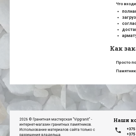
Что входи
полна
загруз
согла
доста
армат
Как за
Просто по
Памятники
Наши к
2026 © Гранитная мастерская "Vipgranit" -
интернет-магазин гранитных памятников.
local_phone
+375 
Использование материалов сайта только с
+375 
разрешения владельца.