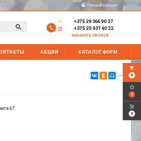
Личный кабинет
+375 29 366 90 27
+375 25 937 40 22
ЗАКАЗАТЬ ЗВОНОК
ОНТАКТЫ
АКЦИИ
КАТАЛОГ ФОРМ
local_grocery_store
0
0
нита 67
0