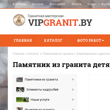
Контакты
Каталог
Фото работ
Услуги
О нас
Конта
ГЛАВНАЯ
КАТАЛОГ
ФОТО РАБОТ
Главная
Каталог
Памятники из гранита
Вертикальные одиночн
Памятник из гранита дет
Памятники из гранита
Элементы надгробий
Наши услуги
Изделия из гранита