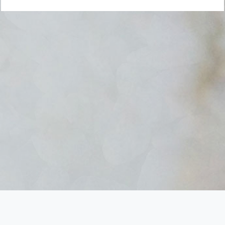
2026 © Гранитная мастерская "Vipgranit" - интернет-магазин гранитных