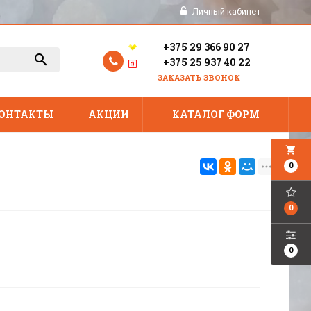
Личный кабинет
+375 29 366 90 27
+375 25 937 40 22
ЗАКАЗАТЬ ЗВОНОК
ОНТАКТЫ
АКЦИИ
КАТАЛОГ ФОРМ
local_grocery_store
0
0
0