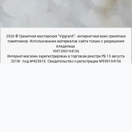
2026 © Гранитная мастерская "Vipgranit" - интернет-магазин гранитных
памятников. Использование материалов сайта только с разрешения
владельца.
УНП 590194156
Интернет-магазин зарегистрирован в торговом реестре РБ 13 августа
2018г. под №423610. Свидетельство о регистрации №590194156
выдано 25.06.2018г. Ивьевским РИК
ИП Гарбар И.И, адрес: 231337,г.Ивье.ул.50 Лет Октября,д.22,к.4,кв.1.
Наши контакты
Мы в соцсетях
+375 29 366 90 27
+375 25 937 40 22
+375 29 366 90 27
Пн - Пт: с 09:00 до 19:00
Сб: с 10:00 до 17:00
Вс: Выходной